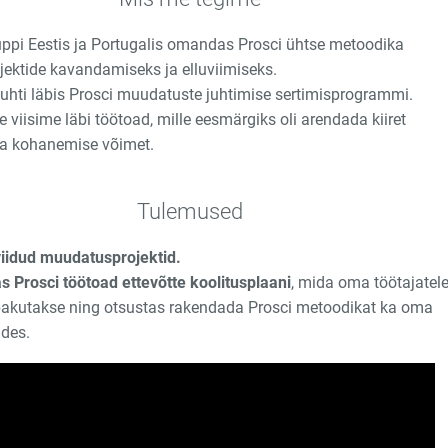
uppi Eestis ja Portugalis omandas Prosci ühtse metoodika
ektide kavandamiseks ja elluviimiseks.
juhti läbis Prosci muudatuste juhtimise sertimisprogrammi.
e viisime läbi töötoad, mille eesmärgiks oli arendada kiiret
a kohanemise võimet.
Tulemused
viidud muudatusprojektid.
as Prosci töötoad ettevõtte ​koolitusplaani
, mida oma töötajatel
 pakutakse ning otsustas rakendada Prosci ​metoodikat ka oma
ides.