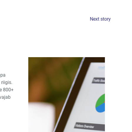
Next story
opa
iigis.
le 800+
 vajab