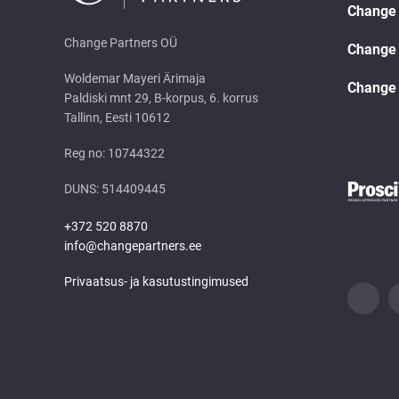
Change 
Change Partners OÜ
Change 
Woldemar Mayeri Ärimaja
Change 
Paldiski mnt 29, B-korpus, 6. korrus
Tallinn, Eesti 10612
Reg no: 10744322
DUNS: 514409445
+372 520 8870
info@changepartners.ee
Privaatsus- ja kasutustingimused