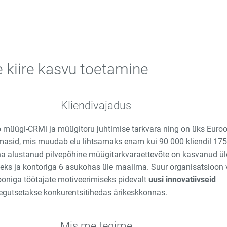
e kiire kasvu toetamine
Kliendivajadus
b müügi-CRMi ja müügitoru juhtimise tarkvara ning on
üks Euro
asid, mis muudab elu lihtsamaks enam kui 90 000 kliendil 175 r
na alustanud pilvepõhine müügitarkvaraettevõte on kasvanud ü
teks ja kontoriga 6 asukohas üle maailma. Suur organisatsioon
iooniga töötajate motiveerimiseks pi
devalt
uusi innovatiivseid
tegutsetakse konkurentsitihedas ärikeskkonnas.
Mis me tegime