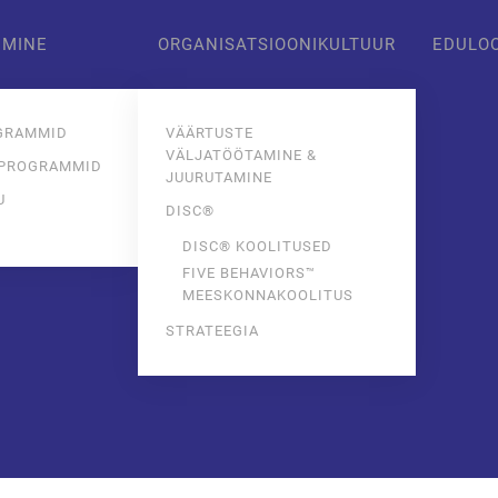
IMINE
ORGANISATSIOONIKULTUUR
EDULO
GRAMMID
VÄÄRTUSTE
VÄLJATÖÖTAMINE &
 PROGRAMMID
JUURUTAMINE
U
DISC®
E
DISC® KOOLITUSED
FIVE BEHAVIORS™
MEESKONNAKOOLITUS
STRATEEGIA