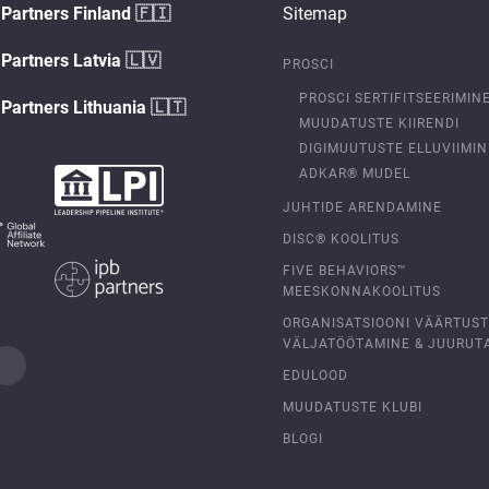
Partners Finland
🇫🇮
Sitemap
Partners Latvia
🇱🇻
PROSCI
PROSCI SERTIFITSEERIMIN
Partners Lithuania
🇱🇹
MUUDATUSTE KIIRENDI
DIGIMUUTUSTE ELLUVIIMIN
ADKAR® MUDEL
JUHTIDE ARENDAMINE
DISC® KOOLITUS
FIVE BEHAVIORS™
MEESKONNAKOOLITUS
ORGANISATSIOONI VÄÄRTUS
VÄLJATÖÖTAMINE & JUURUT
EDULOOD
MUUDATUSTE KLUBI
BLOGI