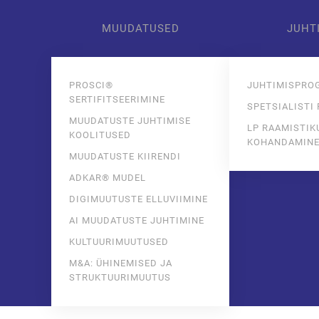
MUUDATUSED
JUHT
Skip to main content
PROSCI®
JUHTIMISPRO
SERTIFITSEERIMINE
SPETSIALISTI
MUUDATUSTE JUHTIMISE
LP RAAMISTIK
KOOLITUSED
KOHANDAMIN
MUUDATUSTE KIIRENDI
ADKAR® MUDEL
DIGIMUUTUSTE ELLUVIIMINE
AI MUUDATUSTE JUHTIMINE
KULTUURIMUUTUSED
M&A: ÜHINEMISED JA
STRUKTUURIMUUTUS