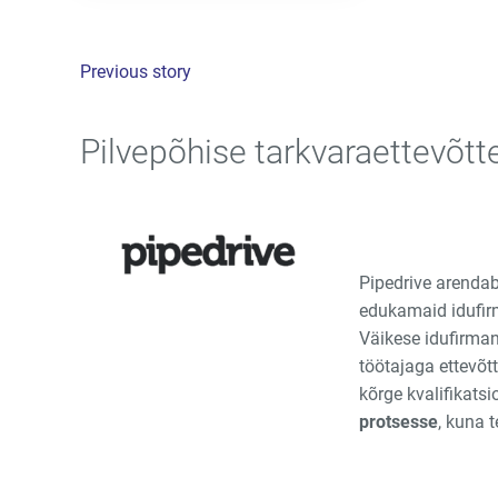
Previous story
Pilvepõhise tarkvaraettevõtt
Pipedrive arenda
edukamaid idufirm
Väikese idufirma
töötajaga ettevõt
kõrge kvalifikats
protsesse
, kuna 