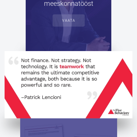
meeskonnatööst
VAATA