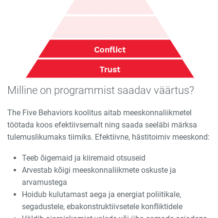
Milline on programmist saadav väärtus?
The Five Behaviors koolitus aitab meeskonnaliikmetel
töötada koos efektiivsemalt ning saada seeläbi märksa
tulemuslikumaks tiimiks. Efektiivne, hästitoimiv meeskond:
Teeb õigemaid ja kiiremaid otsuseid
Arvestab kõigi meeskonnaliikmete oskuste ja
arvamustega
Hoidub kulutamast aega ja energiat poliitikale,
segadustele, ebakonstruktiivsetele konfliktidele