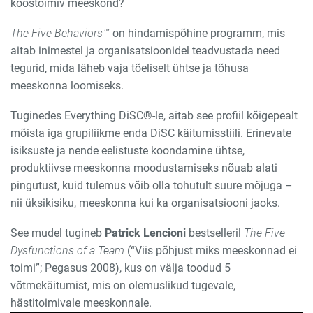
koostoimiv meeskond?
The Five Behaviors™
on hindamispõhine programm, mis
aitab inimestel ja organisatsioonidel
teadvustada
need
tegurid, mida
läheb
vaja tõeliselt ühtse ja tõhusa
meeskonna loomiseks
.
Tuginedes Everything DiSC®-le, aitab see profiil kõigepealt
mõista iga grupiliikme enda DiSC käitumisstiili. Erinevate
isiksuste ja nende eelistuste koondamine ühtse,
produktiivse meeskonna moodustamiseks nõuab alati
pingutust, kuid tulemus võib olla tohutult suure mõjuga –
nii üksikisiku, meeskonna kui ka organisatsiooni jaoks.
See mudel tugineb
Patrick Lencioni
bestselleril
The Five
Dysfunctions of a Team
(“Viis põhjust miks meeskonnad ei
toimi”; Pegasus 2008), kus on välja toodud 5
võtmekäitumist, mis on olemuslikud tugevale,
hästitoimivale meeskonnale.