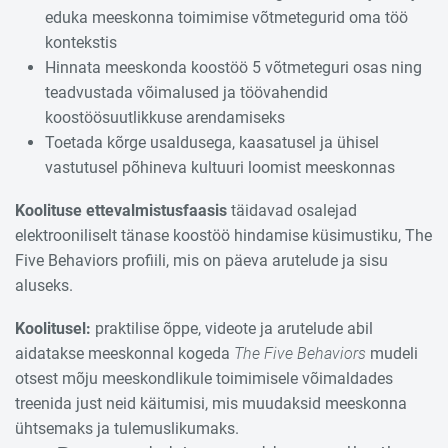
eduka meeskonna toimimise võtmetegurid oma töö
kontekstis
Hinnata meeskonda koostöö 5 võtmeteguri osas ning
teadvustada võimalused ja töövahendid
koostöösuutlikkuse arendamiseks
Toetada kõrge usaldusega, kaasatusel ja ühisel
vastutusel põhineva kultuuri loomist meeskonnas
Koolituse ettevalmistusfaasis
täidavad osalejad
elektrooniliselt tänase koostöö hindamise küsimustiku, The
Five Behaviors profiili, mis on päeva arutelude ja sisu
aluseks.
Koolitusel
:
praktilise õppe, videote ja arutelude abil
aidatakse meeskonnal kogeda
The Five
Behaviors
mudeli
otsest mõju meeskondlikule toimimisele võimaldades
treenida just neid käitumisi, mis muudaksid meeskonna
ühtsemaks ja tulemuslikumaks.