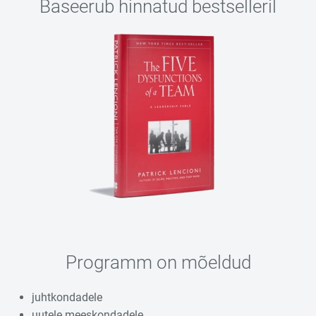
Baseerub hinnatud bestselleril
Programm on mõeldud
juhtkondadele
uutele meeskondadele