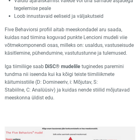
Väldib ajaraiskamist valede või üha samade asjadega
tegelemise peale
Loob innustavaid eeliseid ja väljakutseid
Five Behaviorsi profiil aitab meeskondadel aru saada,
kuidas nad tiimina koguvad punkte Lencioni mudeli viie
võtmekomponendi osas, milleks on: usaldus, vastuseisude
käsitlemine, pühendumine, vastutustunne ja tulemused.
Iga tiimiliige saab
DiSC® mudelile
tuginedes paremini
tundma nii iseenda kui ka kõigi teiste tiimiliikmete
käitumisstiile (D: Domineeriv, i: Mõjutav, S:
Stabiilne, C: Analüüsiv) ja kuidas nende stiilid mõjutavad
meeskonna üldist edu.