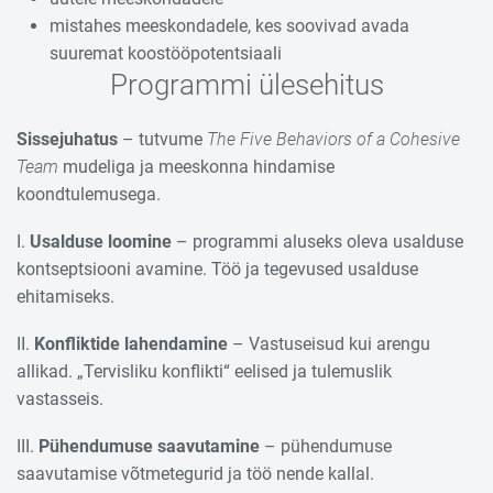
mistahes meeskondadele, kes soovivad avada
suuremat koostööpotentsiaali
Programmi ülesehitus
Sissejuhatus
– tutvume
The Five
Behaviors
of a Cohesive
Team
mudeliga ja meeskonna hindamise
koondtulemusega.
I.
Usalduse
loomine
– programmi aluseks oleva usalduse
kontseptsiooni avamine. Töö ja tegevused usalduse
ehitamiseks.
II.
Konfliktide
lahendamine
– Vastuseisud kui arengu
allikad. „Tervisliku konflikti“ eelised ja tulemuslik
vastasseis.
III.
Pühendumuse
saavutamine
– pühendumuse
saavutamise võtmetegurid ja töö nende kallal.