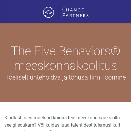
Skip to main content
The Five Behaviors®
meeskonnakoolitus
Tõeliselt ühtehoidva ja tõhusa tiimi loomine
Kindlasti oled mõelnud kuidas teie meeskond saaks olla
veelgi edukam? Või k
uidas luua talentidest tulemuslikult