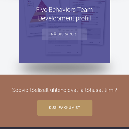
Five Behaviors Team
Development profiil
NÄIDISRAPORT
Soovid t
õeliselt ühtehoidvat ja tõhusat tiimi?
KÜSI PAKKUMIST