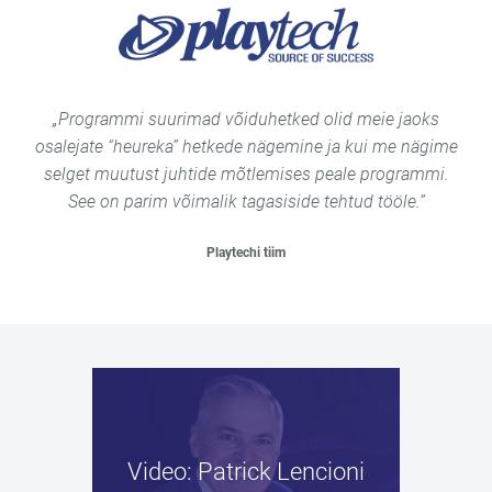
„Programmi suurimad võiduhetked olid meie jaoks
osalejate “heureka” hetkede nägemine ja kui me nägime
selget muutust juhtide mõtlemises peale programmi.
See on parim võimalik tagasiside tehtud tööle.”
Playtechi tiim
Video: Patrick Lencioni