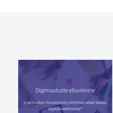
Digimuutuste elluviimine
Loe, kuidas muudatuste juhtimine aitab kaasa
digitaliseerimisele?