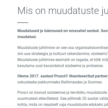
Mis on muudatuste j
Muudatused ja tulemused on omavahel seotud. Soov
muudatusi.
Muudatuste juhtimine on see osa organisatsioonilise
siis uue strateegia ja kultuuri rakendamine, süsteem
Muudatuste juhtimise eesmärk on tagada, et kõik mõ
kasutama uusi kavandatud süsteeme ja protsesse.
Oleme 2017. aastast Prosci® litsentseeritud partner
oskusteabe pakkumiseks Baltimaades ja Soomes.
Prosci on loonud süsteemse ja tervikliku muudatust
suurimatest ettevõtetest. See põhineb 20 aastat väld
kohta, mida on reaalselt vaja muudatuste edukaks ju