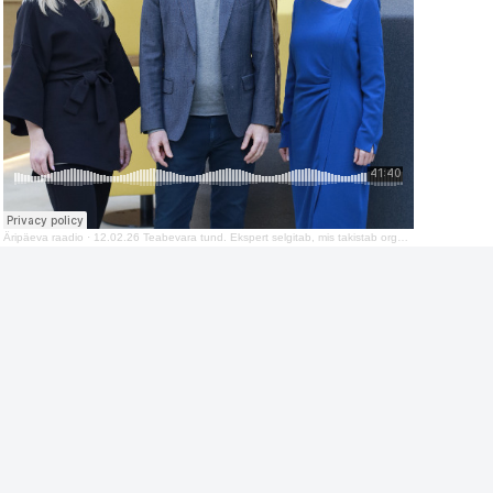
Äripäeva raadio
·
12.02.26 Teabevara tund. Ekspert selgitab, mis takistab organisatsioonides muudatuste elluviimist