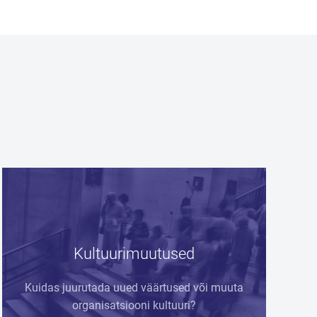
d
Kultuurimuutused
Kuidas juurutada uued väärtused või muuta
organisatsiooni kultuuri?