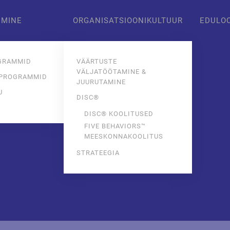
IMINE
ORGANISATSIOONIKULTUUR
EDULO
GRAMMID
VÄÄRTUSTE
VÄLJATÖÖTAMINE &
 PROGRAMMID
JUURUTAMINE
U
DISC®
E
DISC® KOOLITUSED
FIVE BEHAVIORS™
MEESKONNAKOOLITUS
STRATEEGIA