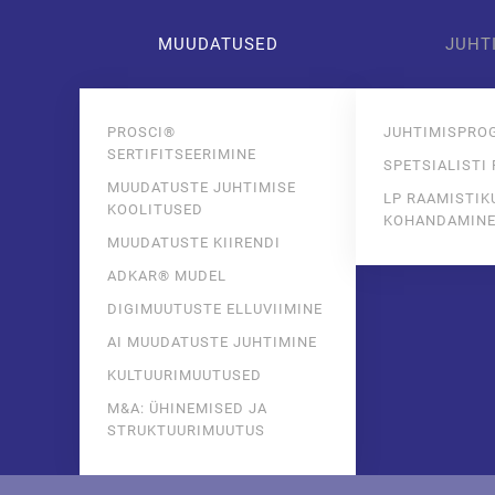
MUUDATUSED
JUHT
Skip to main content
PROSCI®
JUHTIMISPRO
SERTIFITSEERIMINE
SPETSIALISTI
MUUDATUSTE JUHTIMISE
LP RAAMISTIK
KOOLITUSED
KOHANDAMIN
MUUDATUSTE KIIRENDI
ADKAR® MUDEL
DIGIMUUTUSTE ELLUVIIMINE
AI MUUDATUSTE JUHTIMINE
KULTUURIMUUTUSED
M&A: ÜHINEMISED JA
STRUKTUURIMUUTUS