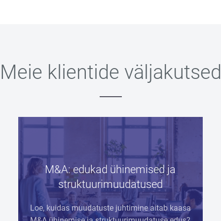
Meie klientide väljakutse
M&A: edukad ühinemised ja
struktuurimuudatused
Loe, kuidas
muudatuste juhtimine aitab kaasa
M&A ühinemise ja struktuurimuudatuse edus?