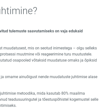
uhtimine?
itud tulemuste saavutamiseks on vaja edukaid
st muudatusest, mis on seotud inimestega – olgu selleks
i/protsessi muutmine või reageerimine turu muutustele.
jutatud osapooled võtaksid muudatuse omaks ja õpiksid
ja omame ainuõigust nende muudatuste juhtimise alase
e juhtimise metoodika, mida kasutab 80% maailma
anud teadusuuringutel ja tõestuspõhistel kogemustel selle
htimiseks.