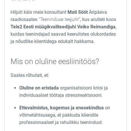
Hiljuti käis meie konsultant
Mati Sööt
Äripäeva
raadiosaates
“Teeninduse teejuht”
, kus arutleti koos
Tele2 Eesti müügikvaliteedijuhi Veiko Reimandiga
,
kuidas teenindajad saavad keerulistes olukordades
ja nõudlike klientidega edukalt hakkama.
Mis on oluline eesliinitöös?
Saates rõhutati, et:
Oluline on eristada
organisatsiooni kriisi ja
individuaalset töötaja stressireaktsiooni.
Ettevalmistus, kogemus ja enesekindlus
on
võtmetähtsusega, et pakkuda kliendile
professionaalset ja rahulikku teenindust.