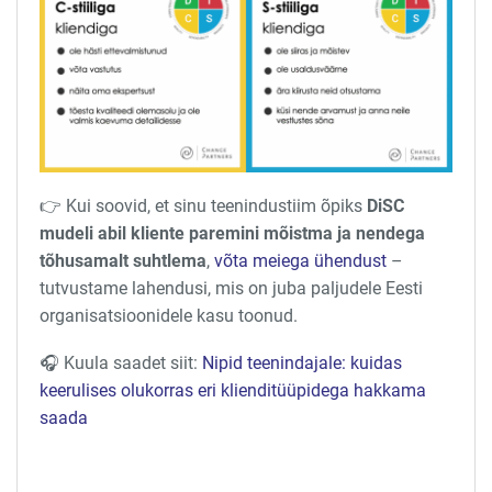
👉 Kui soovid, et sinu teenindustiim õpiks
DiSC
mudeli abil kliente paremini mõistma ja nendega
tõhusamalt suhtlema
,
võta meiega ühendust
–
tutvustame lahendusi, mis on juba paljudele Eesti
organisatsioonidele kasu toonud.
🎧 Kuula saadet siit:
Nipid teenindajale: kuidas
keerulises olukorras eri klienditüüpidega hakkama
saada