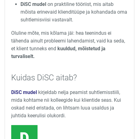
DiSC mudel
on praktiline tööriist, mis aitab
mõista erinevaid klienditüüpe ja kohandada oma
suhtlemisviisi vastavalt.
Oluline mõte, mis kõlama jäi: hea teenindus ei
tähenda ainult probleemi lahendamist, vaid ka seda,
et klient tunneks end
kuuldud, mõistetud ja
turvaliselt.
Kuidas DiSC aitab?
DiSC mudel
kirjeldab nelja peamist suhtlemisstiili,
mida kohtame nii kolleegide kui klientide seas. Kui
oskad neid eristada, on lihtsam luua usaldus ja
juhtida keerulisi olukordi.