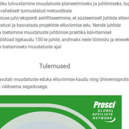
tiku tutvustamine muudatuste planeerimiseks ja juhtimiseks, tu
svaheliselt tunnustatud metoodikale
use juhi/eksperdi sertifitseerimine, et süsteemselt juhtida ettev
atusi ja kasvatada projektide elluviimise edu. Nende juhtide
a toetamine muudatuste juhtimise praktika käivitamisel
ötoad ligikaudu 150-le juhile, andmaks neile tööriistu ja enese
 toetamiseks muudatuste ajal
Tulemused
aavutati muudatuste eduka elluviimise kaudu ning ühinemisprot
 ja väiksema segadusega.