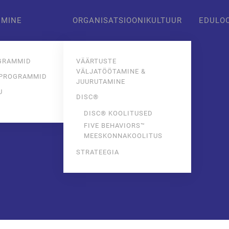
IMINE
ORGANISATSIOONIKULTUUR
EDULO
GRAMMID
VÄÄRTUSTE
VÄLJATÖÖTAMINE &
 PROGRAMMID
JUURUTAMINE
U
DISC®
E
DISC® KOOLITUSED
FIVE BEHAVIORS™
MEESKONNAKOOLITUS
STRATEEGIA