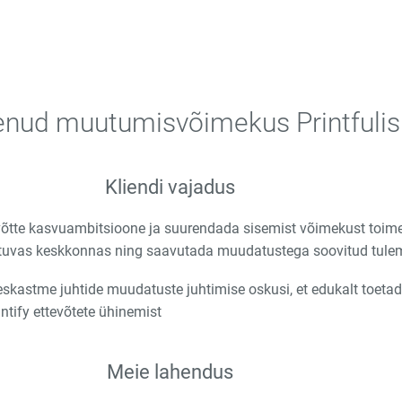
enud muutumisvõimekus Printfulis
Kliendi vajadus
võtte kasvuambitsioone ja suurendada sisemist võimekust toime
tuvas keskkonnas ning saavutada muudatustega soovitud tul
skastme juhtide muudatuste juhtimise oskusi, et edukalt toeta
rintify ettevõtete ühinemist
Meie lahendus