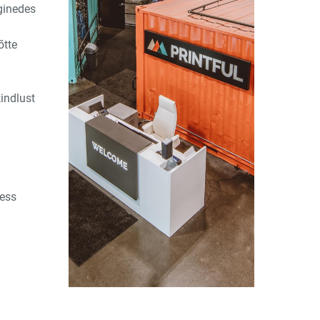
ginedes
õtte
kindlust
sess