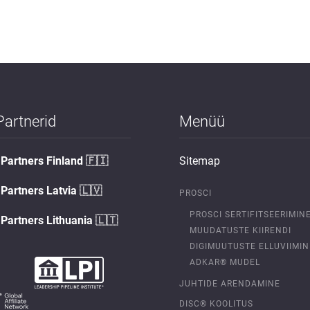
Partnerid
Menüü
Partners Finland
🇫🇮
Sitemap
Partners Latvia
🇱🇻
PROSCI
PROSCI SERTIFITSEERIMIN
Partners Lithuania
🇱🇹
MUUDATUSTE KIIRENDI
DIGIMUUTUSTE ELLUVIIMIN
ADKAR® MUDEL
JUHTIDE ARENDAMINE
DISC® KOOLITUS