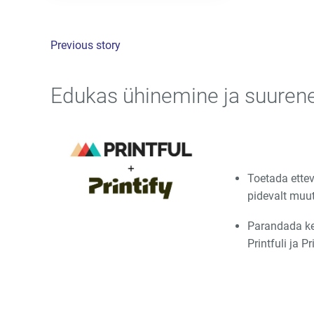
Previous story
Edukas ühinemine ja suuren
Toetada ette
pidevalt muu
Parandada ke
Printfuli ja P