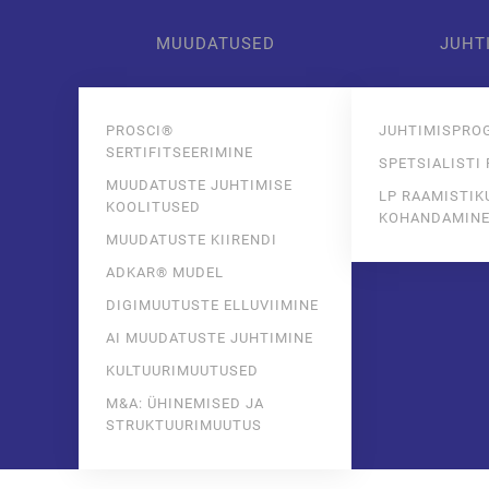
MUUDATUSED
JUHT
Skip to main content
PROSCI®
JUHTIMISPRO
SERTIFITSEERIMINE
SPETSIALISTI
MUUDATUSTE JUHTIMISE
LP RAAMISTIK
KOOLITUSED
KOHANDAMIN
MUUDATUSTE KIIRENDI
ADKAR® MUDEL
DIGIMUUTUSTE ELLUVIIMINE
AI MUUDATUSTE JUHTIMINE
KULTUURIMUUTUSED
M&A: ÜHINEMISED JA
STRUKTUURIMUUTUS