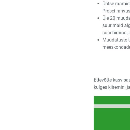
Ühtse raamis
Prosci rahvu
Üle 20 muudat
suurimaid alg
coachimine j
Muudatuste tö
meeskondade
Ettevõtte kasv s
kulges kiiremini