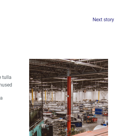
Next story
 tulla
emused
da