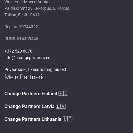
Woldemar Mayeri Ärimaja
Paldiski mnt 29, B-korpus, 6. korrus
Tallinn, Eesti 10612
Reg no: 10744322
DUNS: 514409445
+372 520 8870
info@changepartners.ee
Privaatsus- ja kasutustingimused
Meie Partnerid
Change Partners Finland
🇫🇮
Change Partners Latvia
🇱🇻
Change Partners Lithuania
🇱🇹