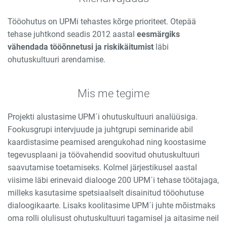
Tööohutus on UPMi tehastes kõrge prioriteet. Otepää
tehase juhtkond seadis 2012 aastal
eesmärgiks
vähendada tööõnnetusi ja riskikäitumist
läbi
ohutuskultuuri arendamise.
Mis me tegime
Projekti alustasime UPM´i ohutuskultuuri analüüsiga.
Fookusgrupi intervjuude ja juhtgrupi seminaride abil
kaardistasime peamised arengukohad ning koostasime
tegevusplaani ja töövahendid soovitud ohutuskultuuri
saavutamise toetamiseks. Kolmel järjestikusel aastal
viisime läbi erinevaid dialooge 200 UPM´i tehase töötajaga,
milleks kasutasime spetsiaalselt disainitud tööohutuse
dialoogikaarte. Lisaks koolitasime UPM´i juhte mõistmaks
oma rolli olulisust ohutuskultuuri tagamisel ja aitasime neil