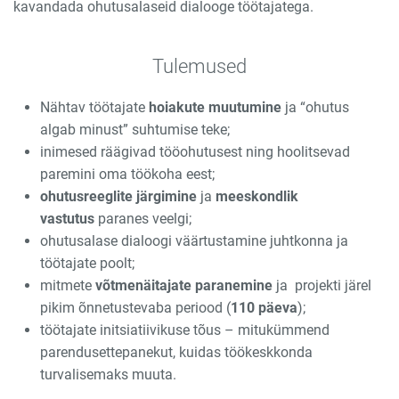
kavandada ohutusalaseid dialooge töötajatega.
Tulemused
Nähtav töötajate
hoiakute muutumine
ja “ohutus
algab minust” suhtumise teke;
inimesed räägivad tööohutusest ning hoolitsevad
paremini oma töökoha eest;
ohutusreeglite järgimine
ja
meeskondlik
vastutus
paranes veelgi;
ohutusalase dialoogi väärtustamine juhtkonna ja
töötajate poolt;
mitmete
võtmenäitajate paranemine
ja projekti järel
pikim õnnetustevaba periood (
110 päeva
);
töötajate initsiatiivikuse tõus – mitukümmend
parendusettepanekut, kuidas töökeskkonda
turvalisemaks muuta.